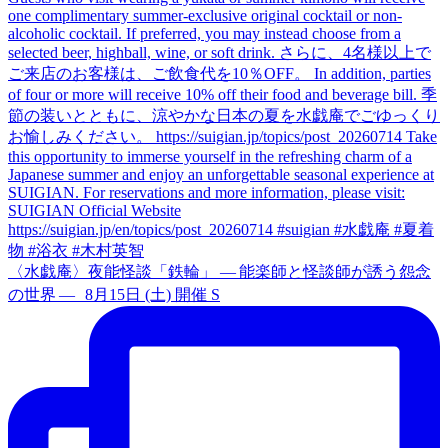
〈水戯庵〉夜能怪談「鉄輪」 — 能楽師と怪談師が誘う怨念
の世界 — 8月15日 (土) 開催 S