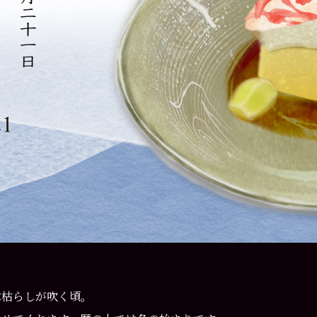
木枯らしが吹く頃。