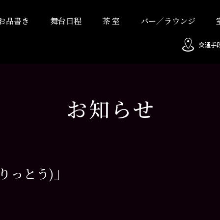
お品書き
舞台日程
茶 室
バー／ラウンジ
交通手
お知らせ
」
(りっとう)