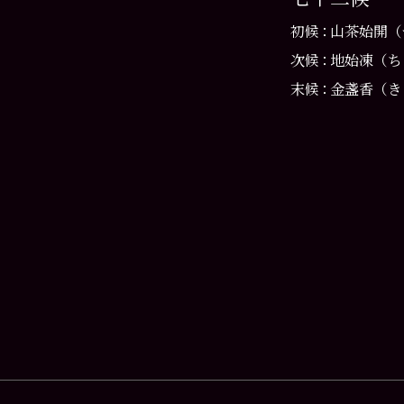
初
候：
山茶始開（
次
候：
地始凍（ち
末
候：
金盞香（き