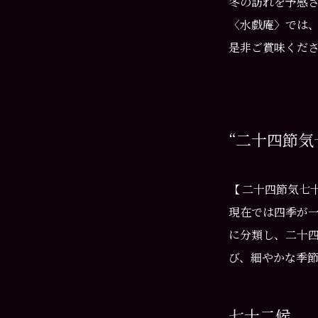
冬の訪れを予感
〈水戯庵〉では
是非ご賞味くだ
“二十四節気
【 二十四節気七十
現在では四季が
に分類し、二十
び、細やかな季
七十二候